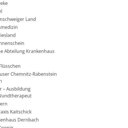
heke
el
nschweiger Land
ßmedizin
iesland
onnenschein
e Abteilung Krankenhaus
 Flüsschen
user Chemnitz-Rabenstein
n
r – Ausbildung
Wundtherapeut
zern
axis Kaitschick
kenhaus Dernbach
Koenig