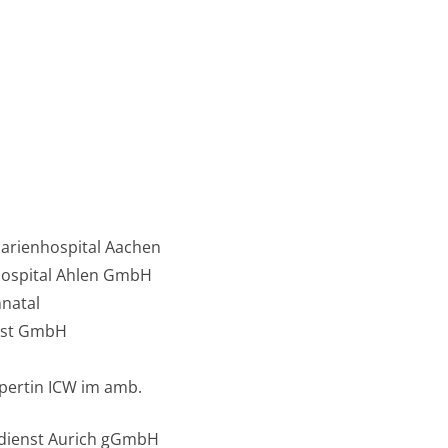
Marienhospital Aachen
-Hospital Ahlen GmbH
hnatal
nst GmbH
ertin ICW im amb.
edienst Aurich gGmbH