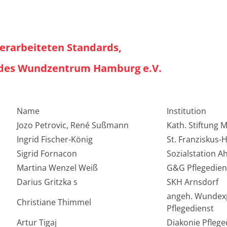
 erarbeiteten Standards,
des Wundzentrum Hamburg e.V.
Name
Institution
Jozo Petrovic, René Sußmann
Kath. Stiftung 
Ingrid Fischer-König
St. Franziskus
Sigrid Fornacon
Sozialstation A
Martina Wenzel Weiß
G&G Pflegedie
Darius Gritzka s
SKH Arnsdorf
angeh. Wundexp
Christiane Thimmel
Pflegedienst
Artur Tigaj
Diakonie Pfleg