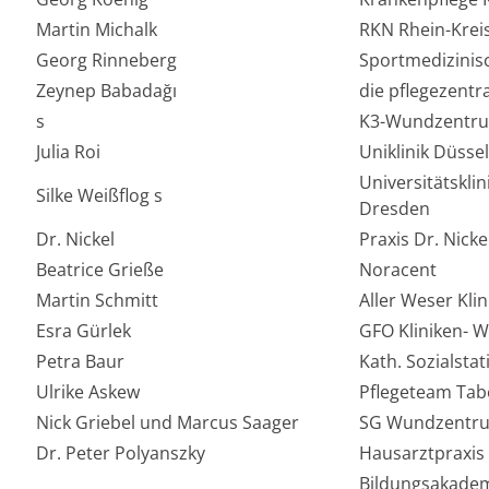
Martin Michalk
RKN Rhein-Krei
Georg Rinneberg
Sportmedizinis
Zeynep Babadağı
die pflegezent
s
K3-Wundzentr
Julia Roi
Uniklinik Düssel
Universitätskli
Silke Weißflog s
Dresden
Dr. Nickel
Praxis Dr. Nicke
Beatrice Grieße
Noracent
Martin Schmitt
Aller Weser Kli
Esra Gürlek
GFO Kliniken- 
Petra Baur
Kath. Sozialsta
Ulrike Askew
Pflegeteam Ta
Nick Griebel und Marcus Saager
SG Wundzentru
Dr. Peter Polyanszky
Hausarztpraxis
Bildungsakadem