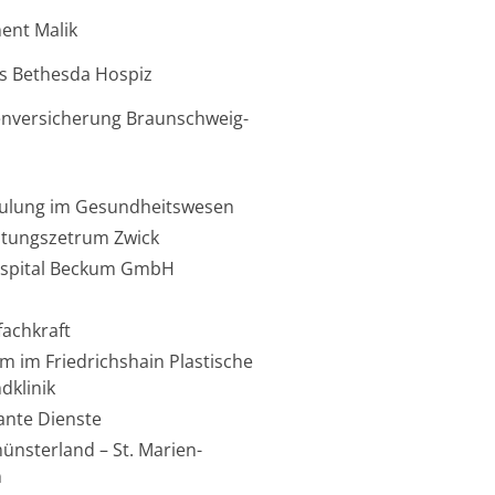
nt Malik
s Bethesda Hospiz
nversicherung Braunschweig-
ulung im Gesundheitswesen
atungszetrum Zwick
Hospital Beckum GmbH
G
fachkraft
um im Friedrichshain Plastische
dklinik
nte Dienste
ünsterland – St. Marien-
n