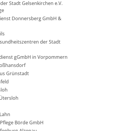
der Stadt Gelsenkirchen e.V.
ge
dienst Donnersberg GmbH &
ils
esundheitszentren der Stadt
gedienst gGmbH in Vorpommern
roßhansdorf
us Grünstadt
feld
sloh
Ütersloh
-Lahn
 Pflege Börde GmbH
ffenburg-Alzenau