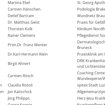
Martina Ebel
St. Georg Apot
Carmen Hänschen
Podologie Brak
Detlef Bartram
Wundnetz Brau
Dr. Matthias Geist
Praxis für Gefä
Thorsten Kolk
Klinikum Nordfr
Rainer Clemens
Pflegedienst S
Dermatologisch
Prim.Dr. Franz Wenter
Bruneck
Dr.Karl-Hermann Klein
Praxisklinik am
DRK Krankenhä
Birgit Ahnert
und Lichtenstei
Coaching Cente
Carmen Rösch
Wundexperte/
n
Claudia Röösli
spitex Stadt Lu
en
Jan Kaitschick
Allgemeinarztpr
Jörg Philipps
Herz-Jesu Kran
Georg Koenig
Krankenpflege 