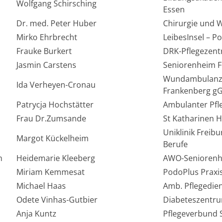
Wolfgang Schirsching
Essen
Dr. med. Peter Huber
Chirurgie und
Mirko Ehrbrecht
LeibesInsel – P
Frauke Burkert
DRK-Pflegezen
Jasmin Carstens
Seniorenheim F
Wundambulanz 
Ida Verheyen-Cronau
Frankenberg 
Patrycja Hochstätter
Ambulanter Pfl
Frau Dr.Zumsande
St Katharinen H
Uniklinik Freib
Margot Kückelheim
Berufe
n
Heidemarie Kleeberg
AWO-Senioren
Miriam Kemmesat
PodoPlus Praxis
Michael Haas
Amb. Pflegedi
Odete Vinhas-Gutbier
Diabeteszentru
Anja Kuntz
Pflegeverbund