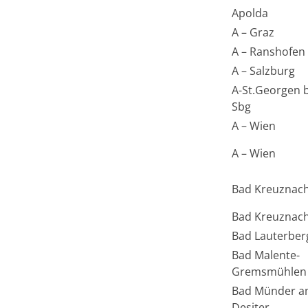
Apolda
A – Graz
A – Ranshofen
A – Salzburg
A-St.Georgen 
Sbg
A – Wien
A – Wien
Bad Kreuznac
Bad Kreuznac
Bad Lauterber
Bad Malente-
Gremsmühlen
Bad Münder 
Desiter