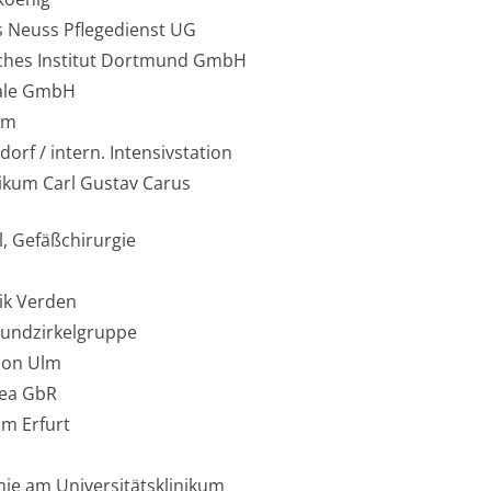
s Neuss Pflegedienst UG
ches Institut Dortmund GmbH
rale GmbH
um
dorf / intern. Intensivstation
nikum Carl Gustav Carus
l, Gefäßchirurgie
nik Verden
Wundzirkelgruppe
tion Ulm
bea GbR
m Erfurt
ie am Universitätsklinikum