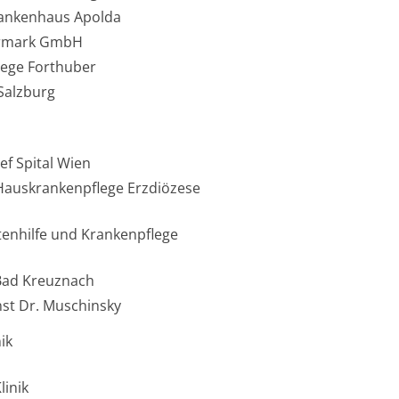
ankenhaus Apolda
iermark GmbH
ege Forthuber
Salzburg
ef Spital Wien
 Hauskrankenpflege Erzdiözese
tenhilfe und Krankenpflege
 Bad Kreuznach
nst Dr. Muschinsky
ik
linik