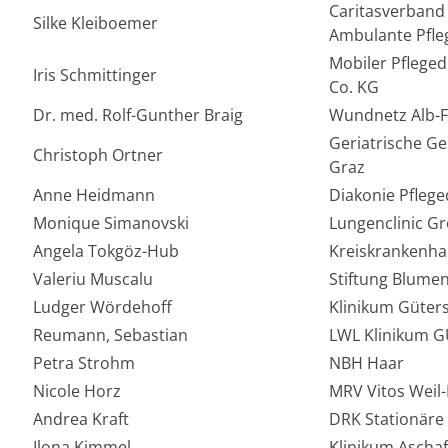
Caritasverband 
Silke Kleiboemer
Ambulante Pfle
Mobiler Pflege
Iris Schmittinger
Co. KG
Dr. med. Rolf-Gunther Braig
Wundnetz Alb-F
Geriatrische G
Christoph Ortner
Graz
Anne Heidmann
Diakonie Pfle
Monique Simanovski
Lungenclinic G
Angela Tokgöz-Hub
Kreiskrankenha
Valeriu Muscalu
Stiftung Blumen
Ludger Wördehoff
Klinikum Güter
Reumann, Sebastian
LWL Klinikum G
Petra Strohm
NBH Haar
Nicole Horz
MRV Vitos Weil
Andrea Kraft
DRK Stationäre
Ilona Kimmel
Klinikum Ascha