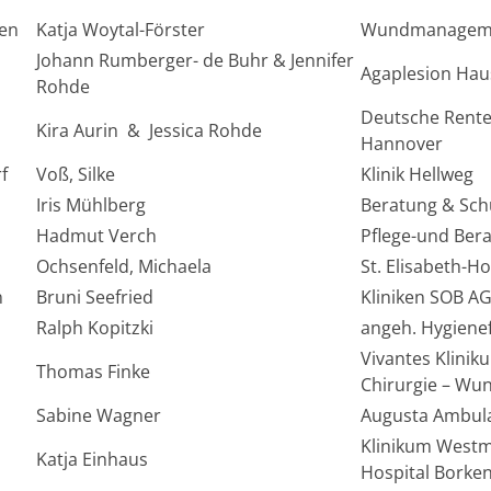
en
Katja Woytal-Förster
Wundmanageme
Johann Rumberger- de Buhr & Jennifer
Agaplesion Hau
Rohde
Deutsche Rente
Kira Aurin & Jessica Rohde
Hannover
f
Voß, Silke
Klinik Hellweg
Iris Mühlberg
Beratung & Sch
Hadmut Verch
Pflege-und Ber
Ochsenfeld, Michaela
St. Elisabeth-
n
Bruni Seefried
Kliniken SOB A
Ralph Kopitzki
angeh. Hygiene
Vivantes Klinik
Thomas Finke
Chirurgie – Wun
Sabine Wagner
Augusta Ambula
Klinikum Westm
Katja Einhaus
Hospital Borke