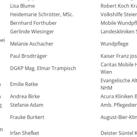
Lisa Blume
Robert Koch Kr
Heidemarie Schrötter, MSc.
Volkshilfe Ste
Bernhard Forthuber
Mobile Wundpfl
Gerlinde Wiesinger
Landeskliniken 
bei
Melanie Aschacher
Wundpflege
Paul Brodträger
Kaiser Franz Jos
Caritas Mobile
DGKP Mag. Elmar Trampisch
Wien
Evangelische Al
h
Emilie Ratke
NHM
h
Andrea Birke
Acura Kliniken
g
Stefanie Adam
Amb. Pflegedie
Frauke Burkert
August-Bier-Klin
am
Irfan Shefket
Deister Süntel K