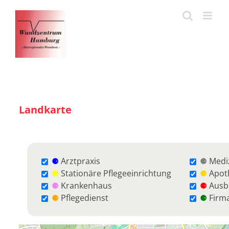
Zum
Inhalt
springen
Landkarte
⚈
Arztpraxis
⚈
Mediz
⚈
Stationäre Pflegeeinrichtung
⚈
Apot
⚈
Krankenhaus
⚈
Ausbi
⚈
Pflegedienst
⚈
Firm