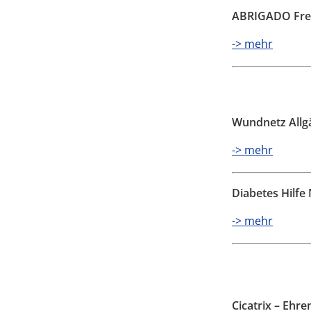
ABRIGADO Frei
-> mehr
Wundnetz Allgä
-> mehr
Diabetes Hilfe 
-> mehr
Cicatrix – Ehr