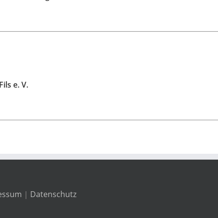
ls e. V.
essum
|
Datenschutz