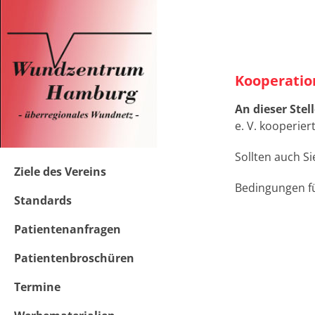
Zum
Inhalt
springen
Kooperatio
An dieser Stel
e. V. kooperiert
Sollten auch S
Ziele des Vereins
Bedingungen fü
Standards
Patientenanfragen
Patientenbroschüren
Termine