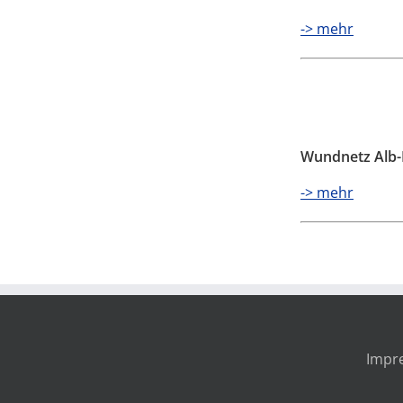
-> mehr
Wundnetz Alb-Fi
-> mehr
Impr