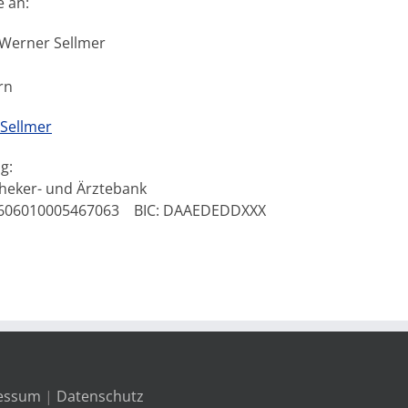
e an:
 Werner Sellmer
rn
Sellmer
g:
heker- und Ärztebank
0606010005467063 BIC: DAAEDEDDXXX
essum
|
Datenschutz