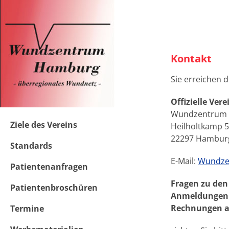
Zum
Inhalt
springen
Kontakt
Sie erreichen 
Offizielle Ver
Wundzentrum 
Ziele des Vereins
Heilholtkamp 
22297 Hambur
Standards
E-Mail:
Wundze
Patientenanfragen
Fragen zu den
Patientenbroschüren
Anmeldungen 
Rechnungen a
Termine